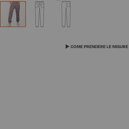
Vai
all'inizio
della
COME PRENDERE LE MISURE
galleria
di
immagini