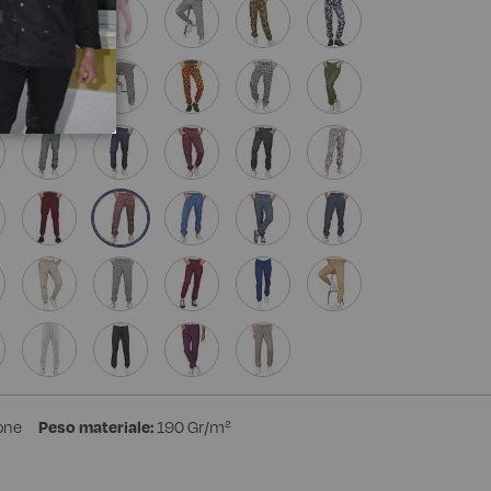
one
Peso materiale:
190 Gr/m²