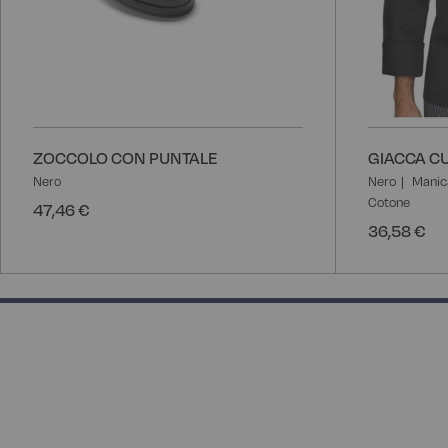
ZOCCOLO CON PUNTALE
GIACCA CU
Nero
Nero
Manic
Cotone
47,46 €
36,58 €
50% completed