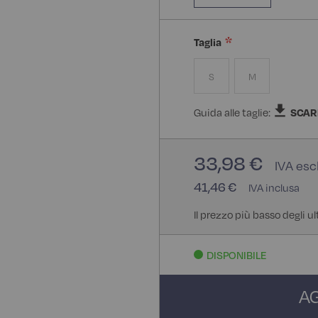
Taglia
S
M
Guida alle taglie:
SCAR
33,98 €
41,46 €
Il prezzo più basso degli ul
DISPONIBILE
A