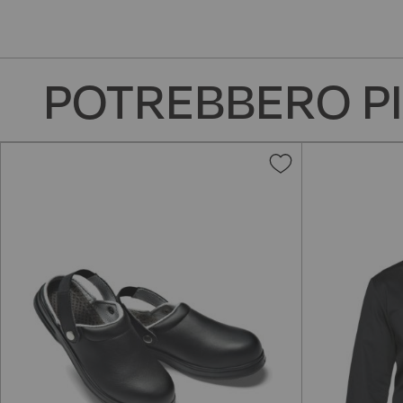
POTREBBERO PI
Aggiungi
alla
lista
desideri