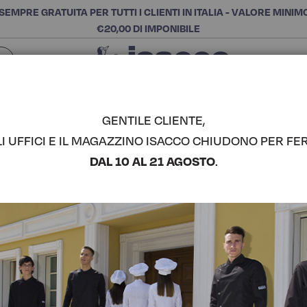
SEMPRE GRATUITA PER TUTTI I CLIENTI IN ITALIA - VALORE MINIM
€20,00 DI IMPONIBILE
Chiudi
SCEGLI LA CATEGORIA E ACQUISTA
Cerca
GENTILE CLIENTE,
LI UFFICI E IL MAGAZZINO ISACCO CHIUDONO PER FER
PANTAGIAF
DAL 10 AL 21 AGOSTO
.
ISACCO
COMPLETA IL LOOK
Codice articolo:
04467
Colore:
City 03