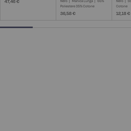
47,46 €
Nero
Manica Lunga
65%
Nero
6
Poliestere 35% Cotone
Cotone
36,58 €
12,18 €
25% completed