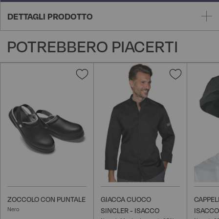
DETTAGLI PRODOTTO
POTREBBERO PIACERTI
Aggiungi
Aggiungi
alla
alla
lista
lista
desideri
desideri
ZOCCOLO CON PUNTALE
GIACCA CUOCO
CAPPEL
Nero
SINCLER - ISACCO
ISACCO