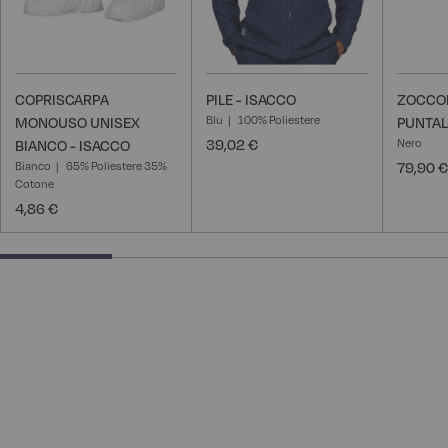
COPRISCARPA
PILE - ISACCO
ZOCCO
Blu
100% Poliestere
MONOUSO UNISEX
PUNTAL
39,02 €
Nero
BIANCO - ISACCO
Bianco
65% Poliestere 35%
79,90 €
Cotone
4,86 €
25% completed