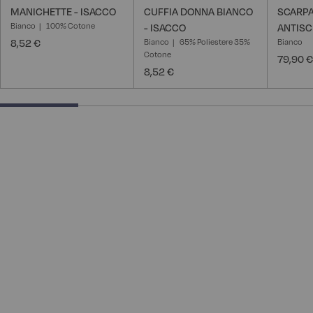
MANICHETTE - ISACCO
CUFFIA DONNA BIANCO
SCARP
Bianco
100% Cotone
- ISACCO
ANTISC
8,52 €
Bianco
65% Poliestere 35%
Bianco
Cotone
79,90 €
8,52 €
25% completed