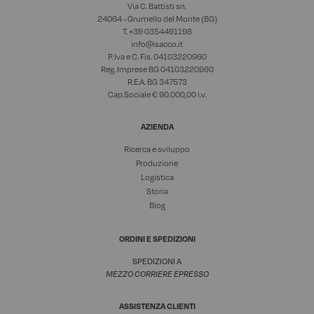
Via C. Battisti sn.
24064 - Grumello del Monte (BG)
T. +39
0354491198
info@isacco.it
P. Iva e C. Fis. 04103220960
Reg. Imprese BG 04103220960
R.E.A. BG 347573
Cap.Sociale € 90.000,00 i.v.
AZIENDA
Ricerca e sviluppo
Produzione
Logistica
Storia
Blog
ORDINI E SPEDIZIONI
SPEDIZIONI A
MEZZO CORRIERE EPRESSO
ASSISTENZA CLIENTI