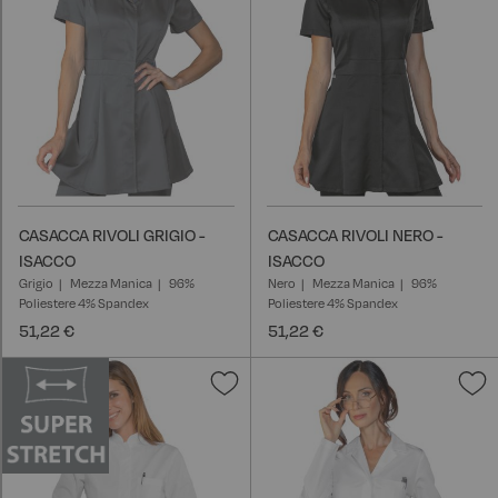
CASACCA RIVOLI GRIGIO -
CASACCA RIVOLI NERO -
ISACCO
ISACCO
Grigio
Mezza Manica
96%
Nero
Mezza Manica
96%
Poliestere 4% Spandex
Poliestere 4% Spandex
51,22 €
51,22 €
Aggiungi
A
alla
a
lista
l
desideri
d