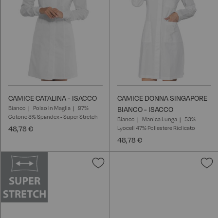
CAMICE CATALINA - ISACCO
CAMICE DONNA SINGAPORE
Bianco
Polso In Maglia
97%
BIANCO - ISACCO
Cotone 3% Spandex - Super Stretch
Bianco
Manica Lunga
53%
48,78 €
Lyocell 47% Poliestere Riclicato
48,78 €
Aggiungi
A
alla
a
lista
l
desideri
d