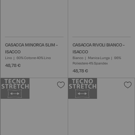
CASACCA MINORCA SLIM -
CASACCA RIVOLI BIANCO -
ISACCO
ISACCO
Lino
60% Cotone 40% Lino
Bianco
Manica Lunga
96%
Poliestere 4% Spandex
48,78 €
48,78 €
Aggiungi
A
alla
a
lista
l
desideri
d