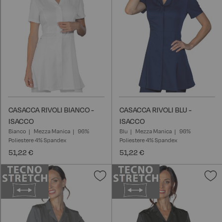
desideri
d
CASACCA RIVOLI BIANCO -
CASACCA RIVOLI BLU -
ISACCO
ISACCO
Bianco
Mezza Manica
96%
Blu
Mezza Manica
96%
Poliestere 4% Spandex
Poliestere 4% Spandex
51,22 €
51,22 €
Aggiungi
A
alla
a
lista
l
desideri
d