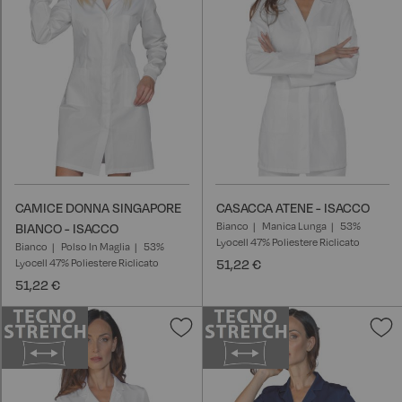
desideri
d
CAMICE DONNA SINGAPORE
CASACCA ATENE - ISACCO
Bianco
Manica Lunga
53%
BIANCO - ISACCO
Lyocell 47% Poliestere Riclicato
Bianco
Polso In Maglia
53%
Lyocell 47% Poliestere Riclicato
51,22 €
51,22 €
Aggiungi
A
alla
a
lista
l