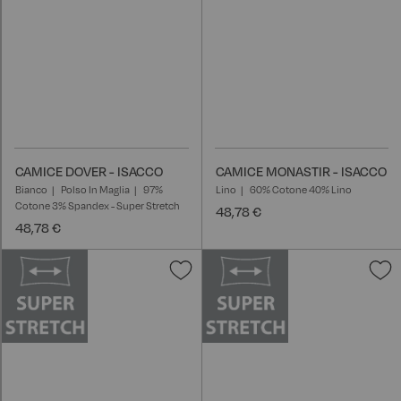
CAMICE DOVER - ISACCO
CAMICE MONASTIR - ISACCO
Bianco
Polso In Maglia
97%
Lino
60% Cotone 40% Lino
Cotone 3% Spandex - Super Stretch
48,78 €
48,78 €
Aggiungi
A
alla
a
lista
l
desideri
d