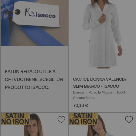
l
d
FAI UN REGALO UTILE A
CHI VUOI BENE, SCEGLI UN
CAMICE DONNA VALENCIA
SLIM BIANCO - ISACCO
PRODOTTO ISACCO.
Bianco
Polso In Maglia
100%
Cotone Satin
73,18 €
Aggiungi
A
alla
a