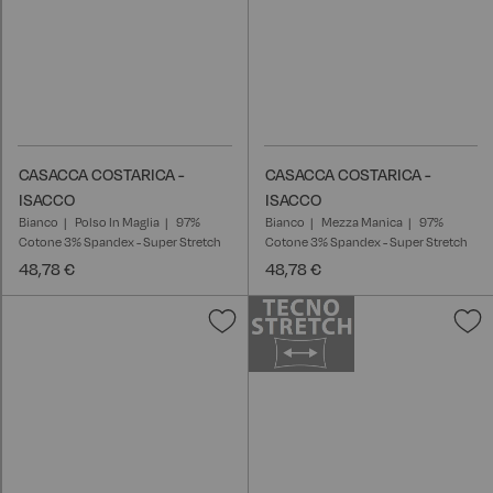
CASACCA COSTARICA -
CASACCA COSTARICA -
ISACCO
ISACCO
Bianco
Polso In Maglia
97%
Bianco
Mezza Manica
97%
Cotone 3% Spandex - Super Stretch
Cotone 3% Spandex - Super Stretch
48,78 €
48,78 €
Aggiungi
A
alla
a
lista
l
desideri
d