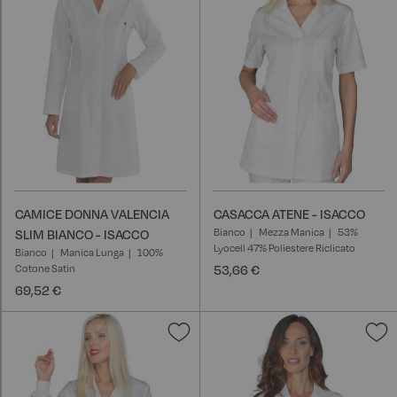
desideri
d
CAMICE DONNA VALENCIA
CASACCA ATENE - ISACCO
Bianco
Mezza Manica
53%
SLIM BIANCO - ISACCO
Lyocell 47% Poliestere Riclicato
Bianco
Manica Lunga
100%
Cotone Satin
53,66 €
69,52 €
Aggiungi
A
alla
a
lista
l