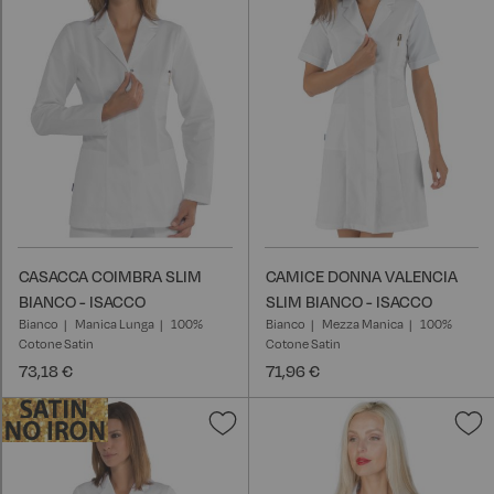
lista
l
desideri
d
CASACCA COIMBRA SLIM
CAMICE DONNA VALENCIA
BIANCO - ISACCO
SLIM BIANCO - ISACCO
Bianco
Manica Lunga
100%
Bianco
Mezza Manica
100%
Cotone Satin
Cotone Satin
73,18 €
71,96 €
Aggiungi
A
alla
a
lista
l