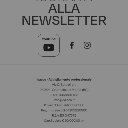
ALLA
NEWSLETTER
Isacco - Abbigliamento professionale
Via C. Battisti sn.
24064 - Grumello del Monte (BG)
T. +39
0354491198
info@isacco.it
P. Iva e C. Fis. 04103220960
Reg. Imprese BG 04103220960
R.E.A. BG 347573
Cap.Sociale € 90.000,00 i.v.