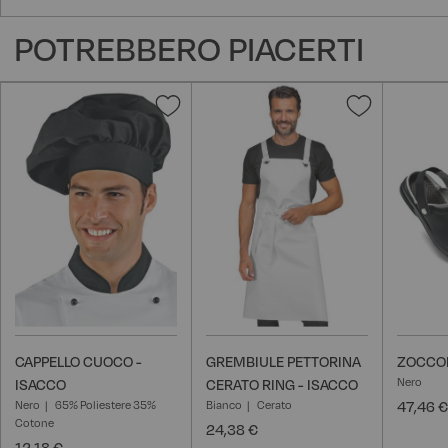
POTREBBERO PIACERTI
Aggiungi
Aggiungi
alla
alla
lista
lista
desideri
desideri
CAPPELLO CUOCO -
GREMBIULE PETTORINA
ZOCCOL
Nero
ISACCO
CERATO RING - ISACCO
Nero
65% Poliestere 35%
Bianco
Cerato
47,46 €
Cotone
24,38 €
12,18 €