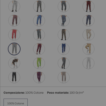
Composizione:
100% Cotone
Peso materiale:
190 Gr/m²
100% Cotone