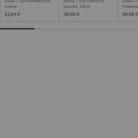
Rosso
65% Poliestere 35%
Bianco
97% Cotone 3%
Cacao
Cotone
Spandex - 180 gr
Poliester
21,94 €
39,02 €
39,02 
25% completed