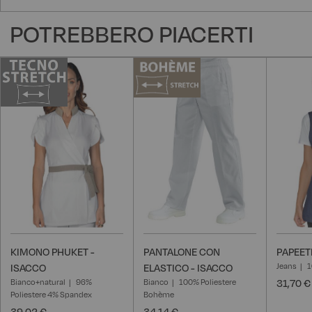
POTREBBERO PIACERTI
KIMONO PHUKET -
PANTALONE CON
PAPEET
Jeans
1
ISACCO
ELASTICO - ISACCO
Bianco+natural
96%
Bianco
100% Poliestere
31,70 €
Poliestere 4% Spandex
Bohème
39,02 €
34,14 €