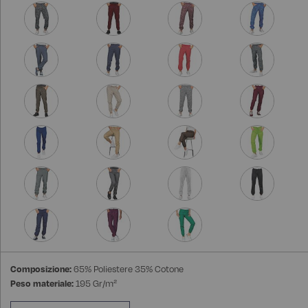
Composizione:
65% Poliestere 35% Cotone
Peso materiale:
195 Gr/m²