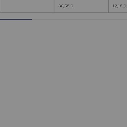
36,58 €
12,18 €
25% completed