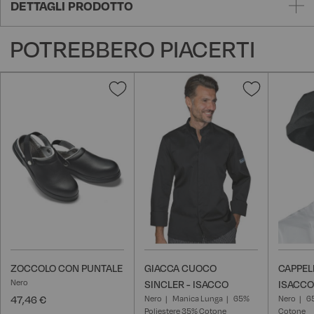
DETTAGLI PRODOTTO
POTREBBERO PIACERTI
Aggiungi
Aggiungi
alla
alla
lista
lista
desideri
desideri
ZOCCOLO CON PUNTALE
GIACCA CUOCO
CAPPEL
Nero
SINCLER - ISACCO
ISACCO
47,46 €
Nero
Manica Lunga
65%
Nero
6
Poliestere 35% Cotone
Cotone