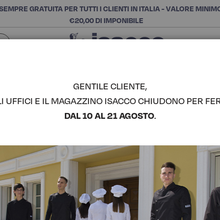
SEMPRE GRATUITA PER TUTTI I CLIENTI IN ITALIA - VALORE MINIM
€20,00 DI IMPONIBILE
Chiudi
SCEGLI LA CATEGORIA E ACQUISTA
Cerca
GENTILE CLIENTE,
LI UFFICI E IL MAGAZZINO ISACCO CHIUDONO PER FER
PANTAGIAF
DAL 10 AL 21 AGOSTO
.
ISACCO
COMPLETA IL LOOK
Codice articolo:
04487
Colore:
Bianco