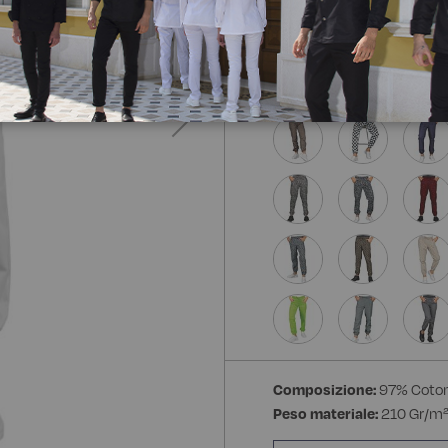
Composizione:
97% Coton
Peso materiale:
210 Gr/m