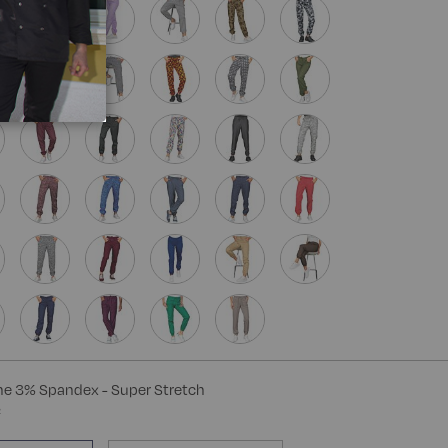
e 3% Spandex - Super Stretch
²