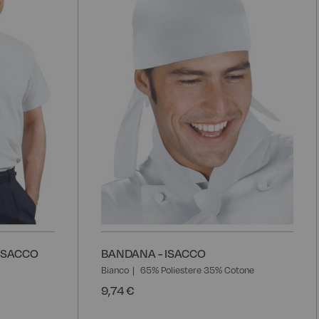
lista
l
desideri
d
 ISACCO
BANDANA - ISACCO
Bianco
65% Poliestere 35% Cotone
9,74 €