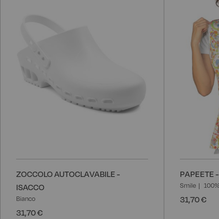
lista
desideri
ZOCCOLO AUTOCLAVABILE -
PAPEETE -
Smile
100% 
ISACCO
31,70 €
Bianco
31,70 €