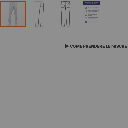
Vai
all'inizio
della
COME PRENDERE LE MISURE
galleria
di
immagini