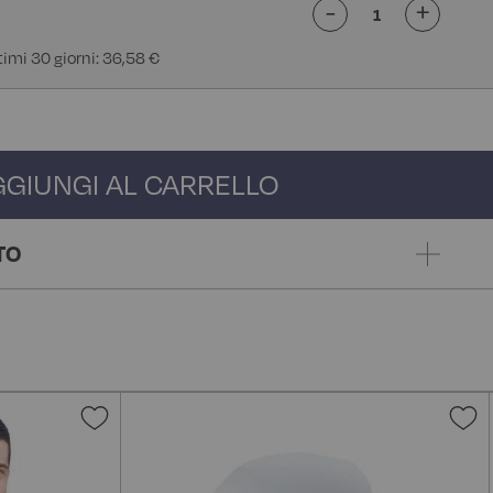
-
+
ltimi 30 giorni: 36,58 €
GGIUNGI AL CARRELLO
TO
Aggiungi
A
alla
a