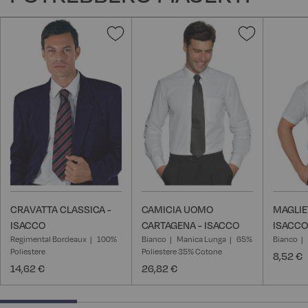
Aggiungi
Aggiungi
alla
alla
lista
lista
desideri
desideri
CRAVATTA CLASSICA -
CAMICIA UOMO
MAGLIE
ISACCO
CARTAGENA - ISACCO
ISACCO
Regimental Bordeaux
100%
Bianco
Manica Lunga
65%
Bianco
Poliestere
Poliestere 35% Cotone
8,52 €
14,62 €
26,82 €
25% completed