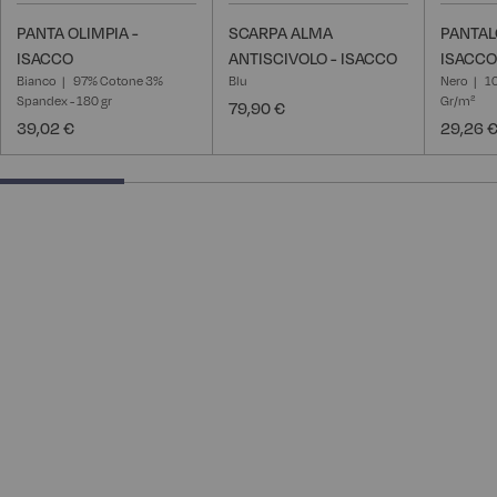
PANTA OLIMPIA -
SCARPA ALMA
PANTAL
ISACCO
ANTISCIVOLO - ISACCO
ISACCO
Bianco
97% Cotone 3%
Blu
Nero
10
Spandex - 180 gr
Gr/m²
79,90 €
39,02 €
29,26 
25% completed