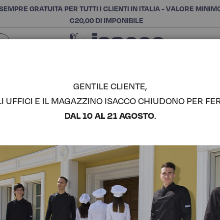
SEMPRE GRATUITA PER TUTTI I CLIENTI IN ITALIA - VALORE MINIM
€20,00 DI IMPONIBILE
Chiudi
SCEGLI LA CATEGORIA E ACQUISTA
Cerca
GENTILE CLIENTE,
LI UFFICI E IL MAGAZZINO ISACCO CHIUDONO PER FER
RUNNER I
DAL 10 AL 21 AGOSTO
.
ISACCO
COMPLETA IL LOOK
Codice articolo:
RUNNE
Colore:
Giallo