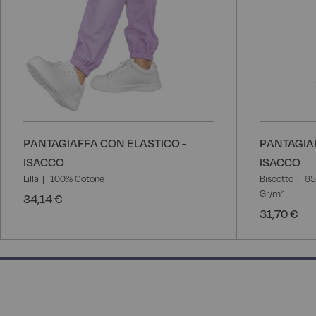
PANTAGIAFFA CON ELASTICO -
PANTAGIAF
ISACCO
ISACCO
Lilla
100% Cotone
Biscotto
65
Gr/m²
34,14 €
31,70 €
50% completed