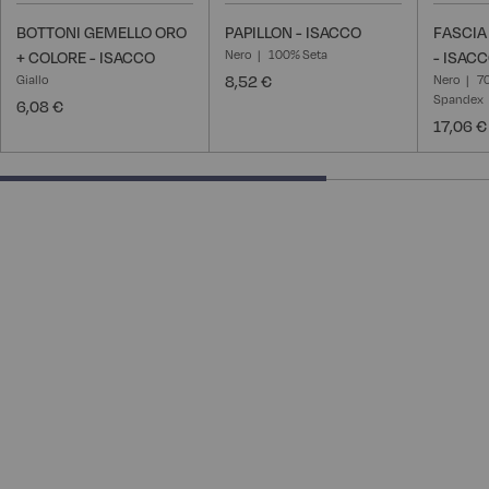
BOTTONI GEMELLO ORO
PAPILLON - ISACCO
FASCIA
Nero
100% Seta
+ COLORE - ISACCO
- ISAC
Giallo
8,52 €
Nero
7
Spandex
6,08 €
17,06 €
66.66666666666666% completed