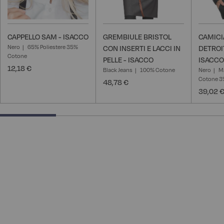
CAPPELLO SAM - ISACCO
GREMBIULE BRISTOL
CAMICI
Nero
65% Poliestere 35%
CON INSERTI E LACCI IN
DETROI
Cotone
PELLE - ISACCO
ISACCO
12,18 €
Black Jeans
100% Cotone
Nero
M
Cotone 3%
48,78 €
39,02 
25% completed