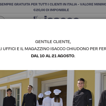
SEMPRE GRATUITA PER TUTTI I CLIENTI IN ITALIA - VALORE MINIM
€20,00 DI IMPONIBILE
Chiudi
SCEGLI LA CATEGORIA E ACQUISTA
Cerca
GENTILE CLIENTE,
LI UFFICI E IL MAGAZZINO ISACCO CHIUDONO PER FER
GREMBIUL
DAL 10 AL 21 AGOSTO
.
COMPLETA IL LOOK
Codice articolo:
08834
Colore:
Black Jeans
Composizione:
100% Cot