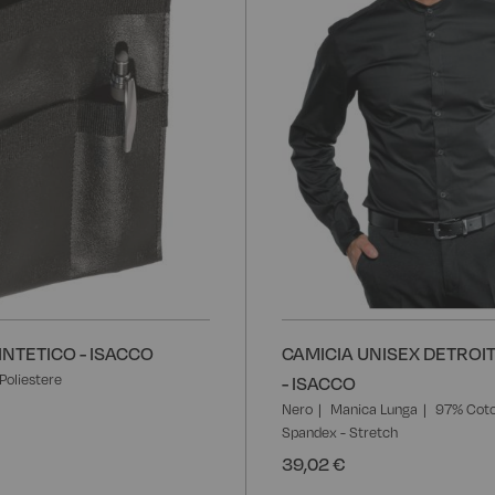
NTETICO - ISACCO
CAMICIA UNISEX DETROI
Poliestere
- ISACCO
Nero
Manica Lunga
97% Cot
Spandex - Stretch
39,02 €