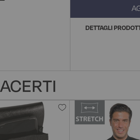
A
DETTAGLI PRODOT
ACERTI
Aggiungi
alla
lista
desideri