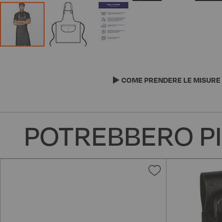
Vai
all'inizio
della
COME PRENDERE LE MISURE
galleria
di
immagini
POTREBBERO PI
Aggiungi
alla
lista
desideri