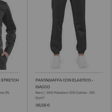
T STRETCH
PANTAGIAFFA CON ELASTICO -
ISACCO
one 3%
Nero
65% Poliestere 35% Cotone - 195
Gr/m²
36,58 €