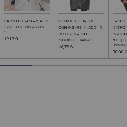
CAPPELLO SAM - ISACCO
GREMBIULE BRISTOL
CAMICI
Nero
65% Poliestere 35%
CON INSERTI E LACCI IN
DETROI
Cotone
PELLE - ISACCO
ISACCO
12,18 €
Black Jeans
100% Cotone
Nero
M
Cotone 3%
48,78 €
39,02 
25% completed