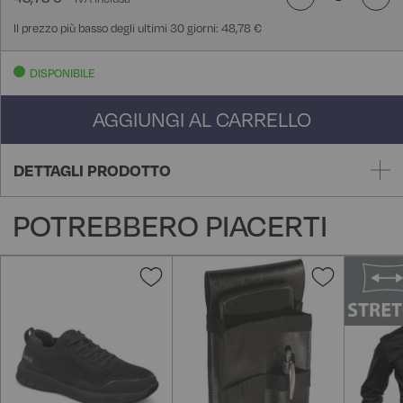
Il prezzo più basso degli ultimi 30 giorni: 48,78 €
DISPONIBILE
AGGIUNGI AL CARRELLO
DETTAGLI PRODOTTO
POTREBBERO PIACERTI
Aggiungi
Aggiungi
alla
alla
lista
lista
desideri
desideri