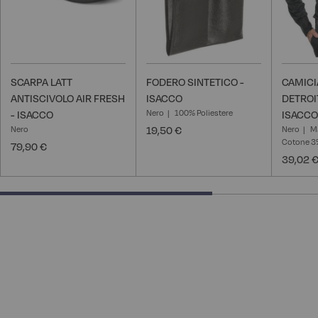
SCARPA LATT
FODERO SINTETICO -
CAMICI
ANTISCIVOLO AIR FRESH
ISACCO
DETROI
Nero
100% Poliestere
- ISACCO
ISACCO
Nero
19,50 €
Nero
M
Cotone 3%
79,90 €
39,02 
66.66666666666666% completed