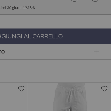
timi 30 giorni: 12,18 €
GGIUNGI AL CARRELLO
TO
Aggiungi
A
alla
a
lista
l