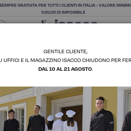
SEMPRE GRATUITA PER TUTTI I CLIENTI IN ITALIA - VALORE MINIM
€20,00 DI IMPONIBILE
Chiudi
SCEGLI LA CATEGORIA E ACQUISTA
Cerca
GENTILE CLIENTE,
LI UFFICI E IL MAGAZZINO ISACCO CHIUDONO PER FER
COPPOLA 
DAL 10 AL 21 AGOSTO
.
COMPLETA IL LOOK
Codice articolo:
08002
Colore:
Smoke