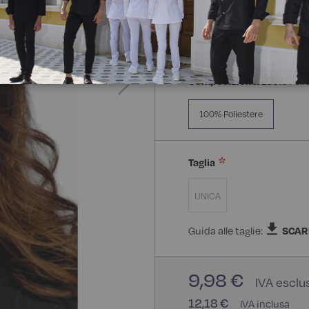
Composizione:
100% Poli
100% Poliestere
Taglia
UNICA
Guida alle taglie:
SCAR
9,98 €
12,18 €