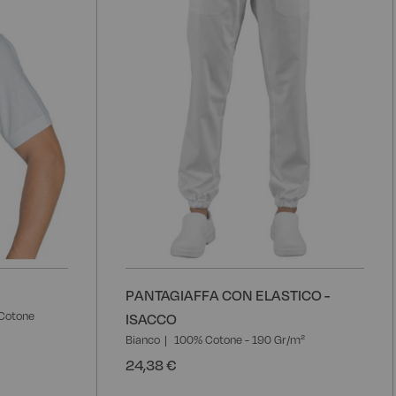
desideri
d
PANTAGIAFFA CON ELASTICO -
Cotone
ISACCO
Bianco
100% Cotone - 190 Gr/m²
24,38 €