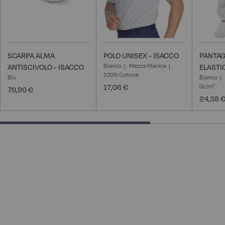
SCARPA ALMA
POLO UNISEX - ISACCO
PANTAG
Bianco
Mezza Manica
ANTISCIVOLO - ISACCO
ELASTI
100% Cotone
Blu
Bianco
17,06 €
Gr/m²
79,90 €
24,38 
66.66666666666666% completed