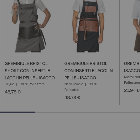
GREMBIULE BRISTOL
GREMBIULE BRISTOL
GREMBI
SHORT CON INSERTI E
CON INSERTI E LACCI IN
ISACCO
Moro+tar
LACCI IN PELLE - ISACCO
PELLE - ISACCO
Poliestere
Grigio
100% Poliestere
Nero+cuoio
100%
Poliestere
21,94 €
48,78 €
48,78 €
25% completed