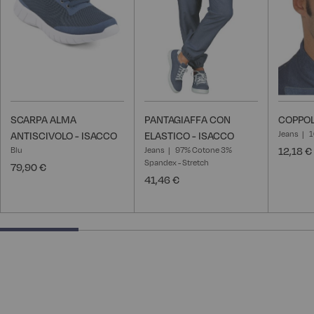
desideri
desideri
SCARPA ALMA
PANTAGIAFFA CON
COPPOL
Jeans
1
ANTISCIVOLO - ISACCO
ELASTICO - ISACCO
Blu
Jeans
97% Cotone 3%
12,18 €
Spandex - Stretch
79,90 €
41,46 €
25% completed