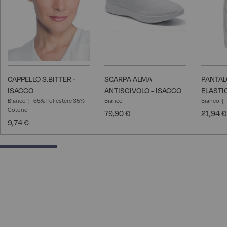
CAPPELLO S.BITTER -
SCARPA ALMA
PANTAL
ISACCO
ANTISCIVOLO - ISACCO
ELASTI
Bianco
65% Poliestere 35%
Bianco
Bianco
Cotone
79,90 €
21,94 €
9,74 €
25% completed