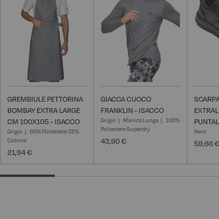
lista
lista
desideri
desideri
GREMBIULE PETTORINA
GIACCA CUOCO
SCARPA
BOMBAY EXTRA LARGE
FRANKLIN - ISACCO
EXTRAL
Grigio
Manica Lunga
100%
CM 100X105 - ISACCO
PUNTAL
Poliestere Superdry
Grigio
65% Poliestere 35%
Nero
Cotone
43,90 €
59,66 
21,94 €
25% completed