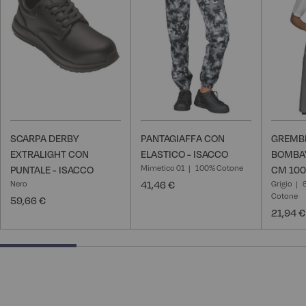
lista
lista
desideri
desideri
SCARPA DERBY
PANTAGIAFFA CON
GREMBI
EXTRALIGHT CON
ELASTICO - ISACCO
BOMBAY
Mimetico 01
100% Cotone
PUNTALE - ISACCO
CM 100
Nero
41,46 €
Grigio
Cotone
59,66 €
21,94 €
25% completed