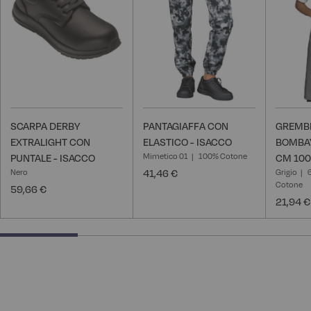
desideri
desideri
SCARPA DERBY
PANTAGIAFFA CON
GREMBI
EXTRALIGHT CON
ELASTICO - ISACCO
BOMBAY
Mimetico 01
100% Cotone
PUNTALE - ISACCO
CM 100
Nero
41,46 €
Grigio
Cotone
59,66 €
21,94 €
25% completed