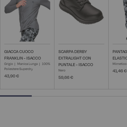
desideri
desideri
GIACCA CUOCO
SCARPA DERBY
PANTAG
FRANKLIN - ISACCO
EXTRALIGHT CON
ELASTI
Grigio
Manica Lunga
100%
Mimetico
PUNTALE - ISACCO
Poliestere Superdry
Nero
41,46 €
43,90 €
59,66 €
25% completed