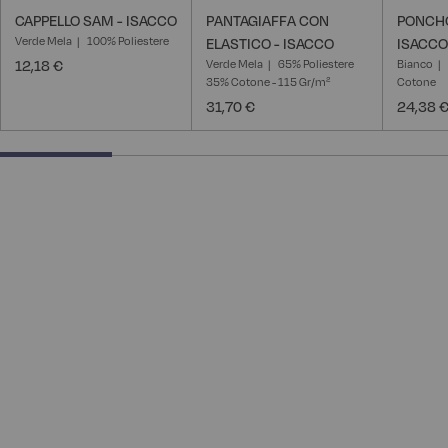
CAPPELLO SAM - ISACCO
PANTAGIAFFA CON
PONCHO
Verde Mela
100% Poliestere
ELASTICO - ISACCO
ISACCO
12,18 €
Verde Mela
65% Poliestere
Bianco
35% Cotone - 115 Gr/m²
Cotone
31,70 €
24,38 
25% completed