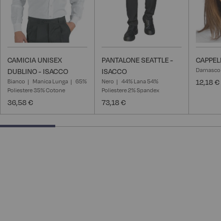
CAMICIA UNISEX
PANTALONE SEATTLE -
CAPPEL
Damasco
DUBLINO - ISACCO
ISACCO
Bianco
Manica Lunga
65%
Nero
44% Lana 54%
12,18 €
Poliestere 35% Cotone
Poliestere 2% Spandex
36,58 €
73,18 €
25% completed