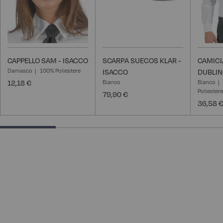
CAPPELLO SAM - ISACCO
SCARPA SUECOS KLAR -
CAMICI
Damasco
100% Poliestere
ISACCO
DUBLIN
12,18 €
Bianco
Bianco
Poliester
79,90 €
36,58 
25% completed