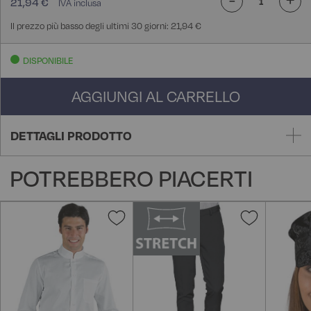
21,94 €
Il prezzo più basso degli ultimi 30 giorni: 21,94 €
DISPONIBILE
AGGIUNGI AL CARRELLO
DETTAGLI PRODOTTO
POTREBBERO PIACERTI
Aggiungi
Aggiungi
alla
alla
lista
lista
desideri
desideri