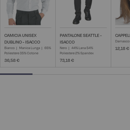
CAMICIA UNISEX
PANTALONE SEATTLE -
CAPPEL
Damasco
DUBLINO - ISACCO
ISACCO
Bianco
Manica Lunga
65%
Nero
44% Lana 54%
12,18 €
Poliestere 35% Cotone
Poliestere 2% Spandex
36,58 €
73,18 €
25% completed