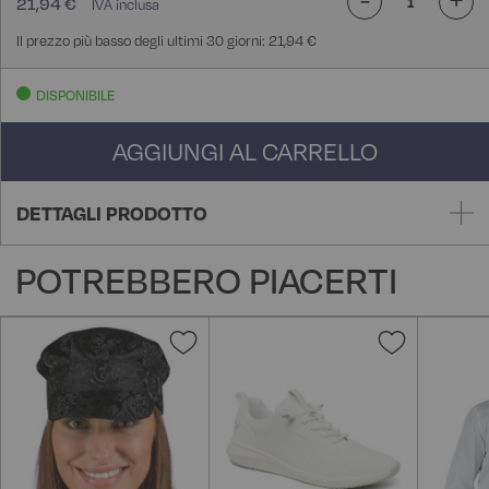
21,94 €
Il prezzo più basso degli ultimi 30 giorni: 21,94 €
DISPONIBILE
AGGIUNGI AL CARRELLO
DETTAGLI PRODOTTO
POTREBBERO PIACERTI
Aggiungi
Aggiungi
alla
alla
lista
lista
desideri
desideri