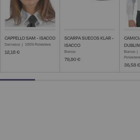
CAPPELLO SAM - ISACCO
SCARPA SUECOS KLAR -
CAMICI
Damasco
100% Poliestere
ISACCO
DUBLIN
12,18 €
Bianco
Bianco
Poliester
79,90 €
36,58 
25% completed