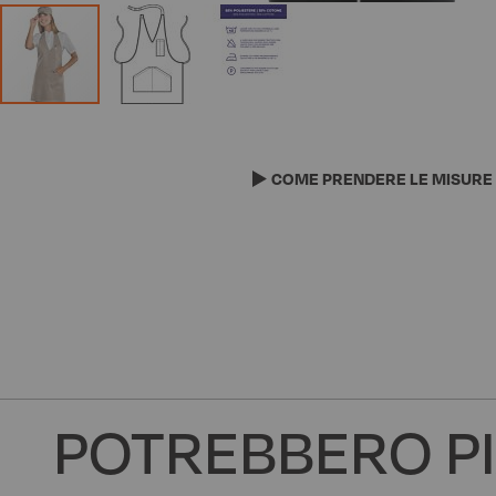
Vai
all'inizio
della
COME PRENDERE LE MISURE
galleria
di
immagini
POTREBBERO PI