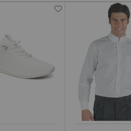
Aggiungi
alla
lista
desideri