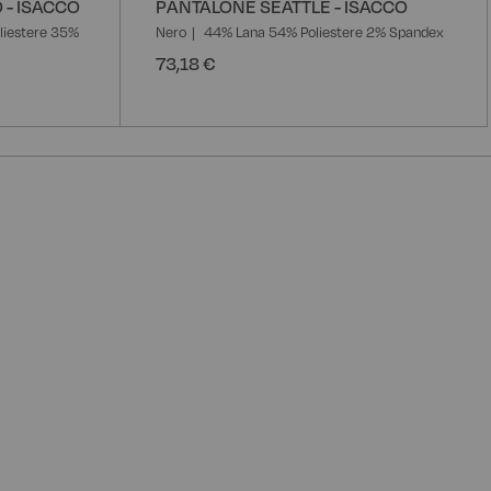
 - ISACCO
PANTALONE SEATTLE - ISACCO
liestere 35%
Nero
44% Lana 54% Poliestere 2% Spandex
73,18 €