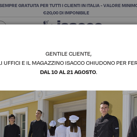
SEMPRE GRATUITA PER TUTTI I CLIENTI IN ITALIA - VALORE MINIM
€20,00 DI IMPONIBILE
Chiudi
SCEGLI LA CATEGORIA E ACQUISTA
Cerca
GENTILE CLIENTE,
LI UFFICI E IL MAGAZZINO ISACCO CHIUDONO PER FER
BISTRO - 
DAL 10 AL 21 AGOSTO
.
COMPLETA IL LOOK
Codice articolo:
09013
Colore:
Tortora