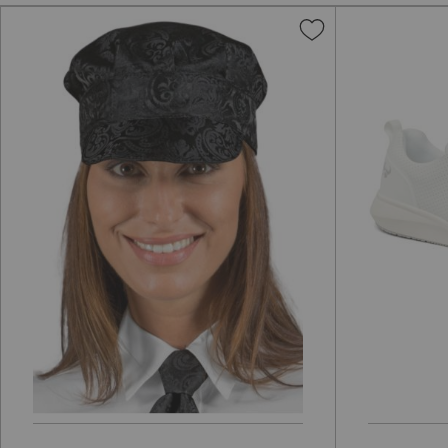
Aggiungi
alla
lista
desideri