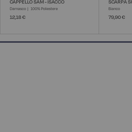
CAPPELLO SAM - ISACCO
SCARPA S
Damasco
100% Poliestere
Bianco
12,18 €
79,90 €
57.14285714285714% completed