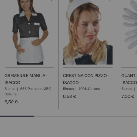
alla
alla
lista
lista
desideri
desideri
GREMBIULE MANILA -
CRESTINA CON PIZZO -
GUANTI
ISACCO
ISACCO
ISACCO
Bianco
65% Poliestere 35%
Bianco
100% Cotone
Bianco
Cotone
8,52 €
7,30 €
8,52 €
25% completed