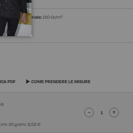
one
Peso materiale:
160 Gr/m²
ICA PDF
COME PRENDERE LE MISURE
-
+
timi 30 giorni: 8,52 €