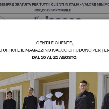
SEMPRE GRATUITA PER TUTTI I CLIENTI IN ITALIA - VALORE MINIM
€20,00 DI IMPONIBILE
Chiudi
SCEGLI LA CATEGORIA E ACQUISTA
Cerca
GENTILE CLIENTE,
LI UFFICI E IL MAGAZZINO ISACCO CHIUDONO PER FER
TRIANGOL
DAL 10 AL 21 AGOSTO
.
COMPLETA IL LOOK
Codice articolo:
08905
Colore:
Vienna Nero