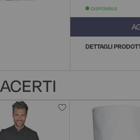
DISPONIBILE
A
DETTAGLI PRODOT
ACERTI
Aggiungi
alla
lista
desideri