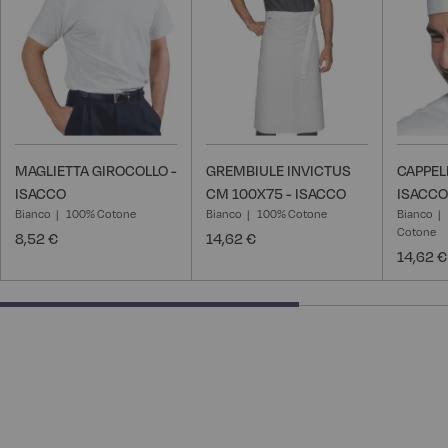
desideri
desideri
MAGLIETTA GIROCOLLO -
GREMBIULE INVICTUS
CAPPELL
ISACCO
CM 100X75 - ISACCO
ISACCO
Bianco
100% Cotone
Bianco
100% Cotone
Bianco
Cotone
8,52 €
14,62 €
14,62 €
66.66666666666666% completed