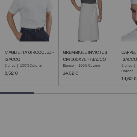
desideri
desideri
MAGLIETTA GIROCOLLO -
GREMBIULE INVICTUS
CAPPELL
ISACCO
CM 100X75 - ISACCO
ISACCO
Bianco
100% Cotone
Bianco
100% Cotone
Bianco
Cotone
8,52 €
14,62 €
14,62 €
25% completed