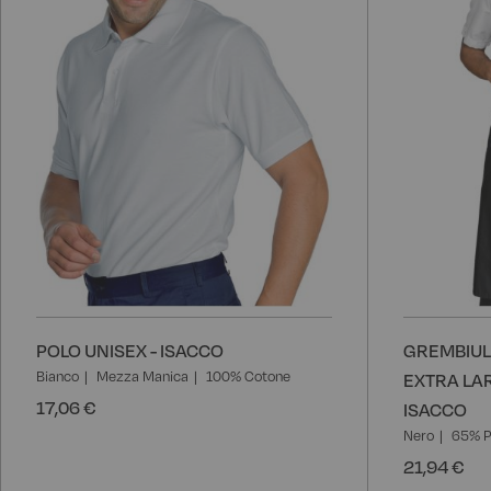
POLO UNISEX - ISACCO
GREMBIUL
Bianco
Mezza Manica
100% Cotone
EXTRA LAR
17,06 €
ISACCO
Nero
65% P
21,94 €