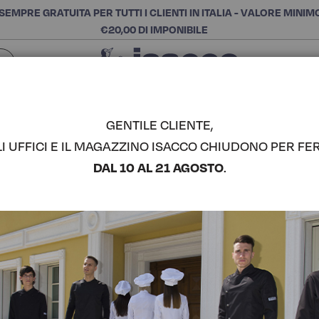
SEMPRE GRATUITA PER TUTTI I CLIENTI IN ITALIA - VALORE MINIM
€20,00 DI IMPONIBILE
Chiudi
SCEGLI LA CATEGORIA E ACQUISTA
Cerca
GENTILE CLIENTE,
LI UFFICI E IL MAGAZZINO ISACCO CHIUDONO PER FER
PANTALON
DAL 10 AL 21 AGOSTO
.
COMPLETA IL LOOK
Codice articolo:
06430
Colore:
Nero
Composizione:
65% Polie