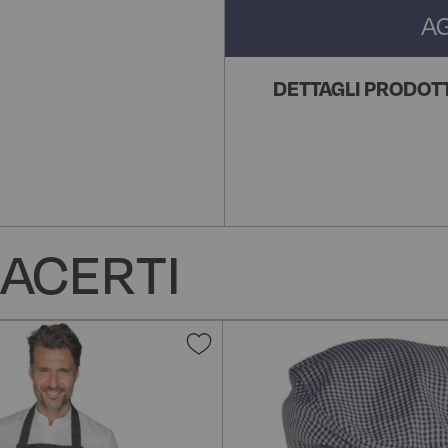
A
DETTAGLI PRODOT
ACERTI
Aggiungi
alla
lista
desideri