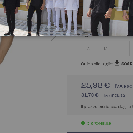
65% Poliestere 35% Coton
Taglia
S
M
L
Guida alle taglie:
SCAR
25,98 €
31,70 €
Il prezzo più basso degli ul
DISPONIBILE