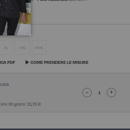
e
XL
XXL
XXXL
ICA PDF
COME PRENDERE LE MISURE
-
+
timi 30 giorni: 31,70 €