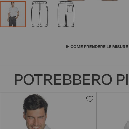
Vai
all'inizio
della
COME PRENDERE LE MISURE
galleria
di
immagini
POTREBBERO PI
Aggiungi
alla
lista
desideri