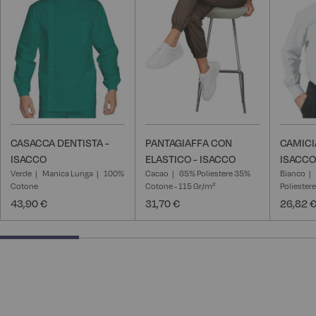
CASACCA DENTISTA -
PANTAGIAFFA CON
CAMICI
ISACCO
ELASTICO - ISACCO
ISACCO
Verde
Manica Lunga
100%
Cacao
65% Poliestere 35%
Bianco
Cotone
Cotone - 115 Gr/m²
Poliester
43,90 €
31,70 €
26,82 
25% completed