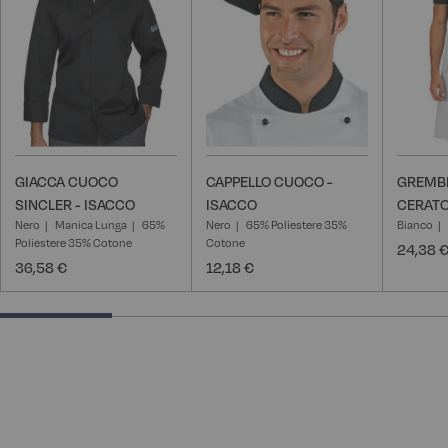
desideri
desideri
GIACCA CUOCO
CAPPELLO CUOCO -
GREMBI
SINCLER - ISACCO
ISACCO
CERATO
Nero
Manica Lunga
65%
Nero
65% Poliestere 35%
Bianco
Poliestere 35% Cotone
Cotone
24,38 
36,58 €
12,18 €
25% completed