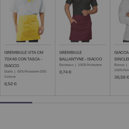
GREMBIULE VITA CM
GREMBIULE
GIACC
70X46 CON TASCA -
BALLANTYNE - ISACCO
SINCLE
Bordeaux
100% Poliestere
Bianco
ISACCO
100% Poli
Giallo
65% Poliestere 35%
9,74 €
Cotone
36,58 
8,52 €
25% completed