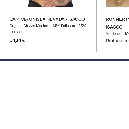
CAMICIA UNISEX NEVADA - ISACCO
RUNNER I
Grigio
Mezza Manica
65% Poliestere 35%
ISACCO
Cotone
Verdone
10
34,14 €
Richiedi p
50% completed