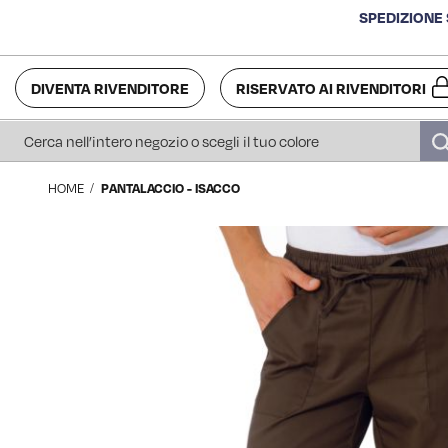
SPEDIZIONE 
DIVENTA RIVENDITORE
RISERVATO AI RIVENDITORI
Cerca
HOME
PANTALACCIO - ISACCO
Vai
alla
fine
della
galleria
di
immagini