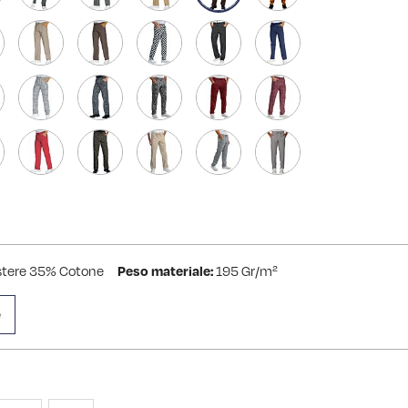
stere 35% Cotone
Peso materiale:
195 Gr/m²
e