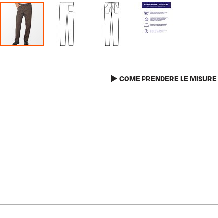
Vai
all'inizio
della
COME PRENDERE LE MISURE
galleria
di
immagini