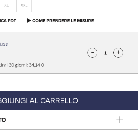
XL
XXL
ICA PDF
COME PRENDERE LE MISURE
-
+
timi 30 giorni: 34,14 €
GGIUNGI AL CARRELLO
TO