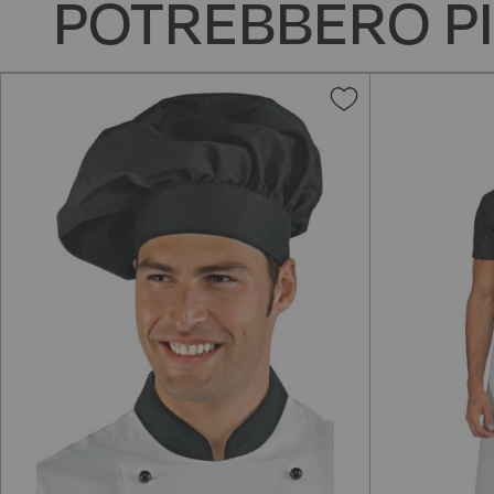
POTREBBERO PI
Aggiungi
alla
lista
desideri