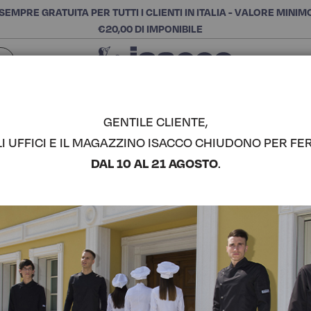
SEMPRE GRATUITA PER TUTTI I CLIENTI IN ITALIA - VALORE MINIM
€20,00 DI IMPONIBILE
Chiudi
SCEGLI LA CATEGORIA E ACQUISTA
Cerca
GENTILE CLIENTE,
LI UFFICI E IL MAGAZZINO ISACCO CHIUDONO PER FER
PANTALAC
DAL 10 AL 21 AGOSTO
.
COMPLETA IL LOOK
Codice articolo:
04463
Colore:
Fango