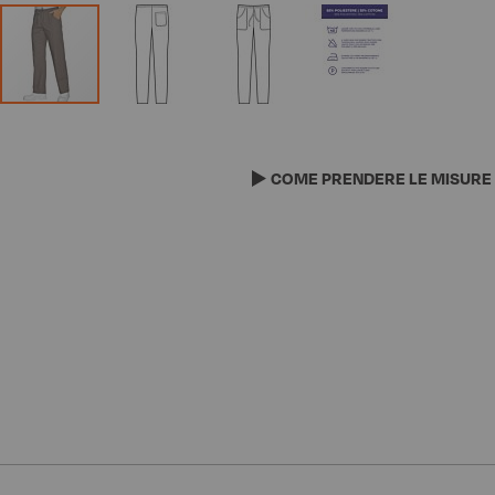
Vai
all'inizio
della
COME PRENDERE LE MISURE
galleria
di
immagini