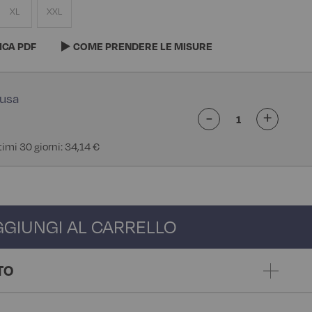
XL
XXL
ICA PDF
COME PRENDERE LE MISURE
-
+
timi 30 giorni: 34,14 €
GGIUNGI AL CARRELLO
TO