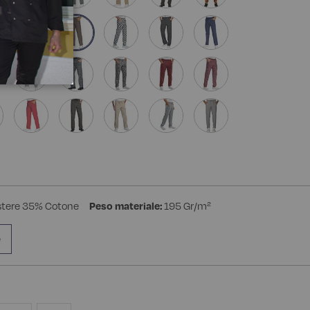
stere 35% Cotone
Peso materiale:
195 Gr/m²
e