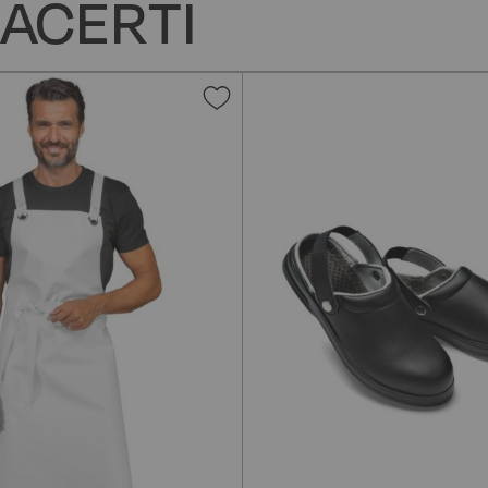
ACERTI
Aggiungi
alla
lista
desideri