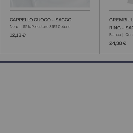
CAPPELLO CUOCO - ISACCO
GREMBIUL
Nero
65% Poliestere 35% Cotone
RING - IS
12,18 €
Bianco
Cer
24,38 €
50% completed