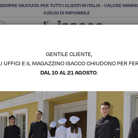
SEMPRE GRATUITA PER TUTTI I CLIENTI IN ITALIA - VALORE MINIM
€20,00 DI IMPONIBILE
Chiudi
SCEGLI LA CATEGORIA E ACQUISTA
Cerca
GENTILE CLIENTE,
LI UFFICI E IL MAGAZZINO ISACCO CHIUDONO PER FER
GREMBIUL
DAL 10 AL 21 AGOSTO
.
ISACCO
COMPLETA IL LOOK
Codice articolo:
08551
Colore:
Biscotto