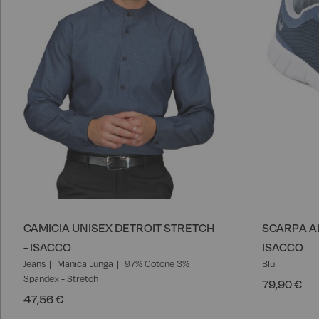
CAMICIA UNISEX DETROIT STRETCH
SCARPA A
- ISACCO
ISACCO
Jeans
Manica Lunga
97% Cotone 3%
Blu
Spandex - Stretch
79,90 €
47,56 €