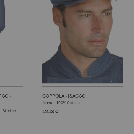
ICO -
COPPOLA - ISACCO
Jeans
100% Cotone
12,18 €
- Stretch