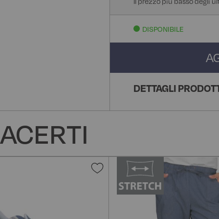
Il prezzo più basso degli ul
DISPONIBILE
A
DETTAGLI PRODOT
ACERTI
Aggiungi
alla
lista
desideri