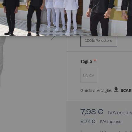
Composizione:
100% Poli
100% Poliestere
Taglia
UNICA
Guida alle taglie:
SCAR
7,98 €
9,74 €