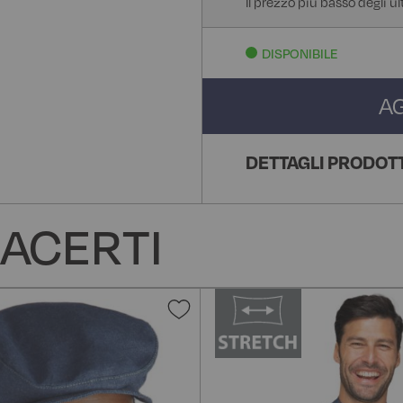
Il prezzo più basso degli ul
DISPONIBILE
A
DETTAGLI PRODOT
ACERTI
Aggiungi
alla
lista
desideri