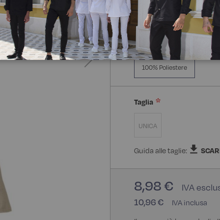
Composizione:
100% Poli
100% Poliestere
Taglia
UNICA
Guida alle taglie:
SCAR
8,98 €
10,96 €