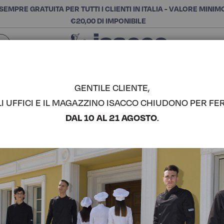
SEMPRE GRATUITA PER TUTTI I CLIENTI IN ITALIA - VALORE MINIM
€20,00 DI IMPONIBILE
Chiudi
SCEGLI LA CATEGORIA E ACQUISTA
Cerca
GENTILE CLIENTE,
LI UFFICI E IL MAGAZZINO ISACCO CHIUDONO PER FER
GREMBIUL
DAL 10 AL 21 AGOSTO
.
ISACCO
COMPLETA IL LOOK
Codice articolo:
08551
Colore:
Natural