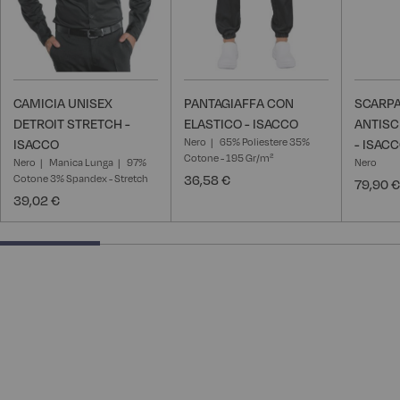
CAMICIA UNISEX
PANTAGIAFFA CON
SCARPA
DETROIT STRETCH -
ELASTICO - ISACCO
ANTISC
Nero
65% Poliestere 35%
ISACCO
- ISAC
Cotone - 195 Gr/m²
Nero
Manica Lunga
97%
Nero
Cotone 3% Spandex - Stretch
36,58 €
79,90 €
39,02 €
25% completed