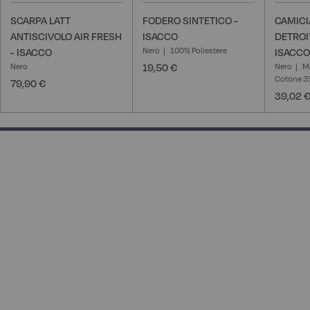
SCARPA LATT
FODERO SINTETICO -
CAMICI
ANTISCIVOLO AIR FRESH
ISACCO
DETROI
Nero
100% Poliestere
- ISACCO
ISACCO
Nero
19,50 €
Nero
M
Cotone 3%
79,90 €
39,02 
100% completed