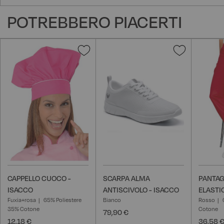
POTREBBERO PIACERTI
Aggiungi
Aggiungi
alla
alla
lista
lista
desideri
desideri
CAPPELLO CUOCO -
SCARPA ALMA
PANTAG
ISACCO
ANTISCIVOLO - ISACCO
ELASTI
Fuxia+rosa
65% Poliestere
Bianco
Rosso
35% Cotone
Cotone
79,90 €
12,18 €
36,58 