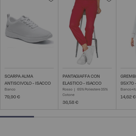
alla
alla
lista
lista
desideri
desideri
SCARPA ALMA
PANTAGIAFFA CON
GREMBI
ANTISCIVOLO - ISACCO
ELASTICO - ISACCO
95X70 
Bianco
Rosso
65% Poliestere 35%
Bianco+it
Cotone
79,90 €
14,62 €
36,58 €
25% completed